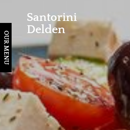
Santorini
Delden
OUR MENU