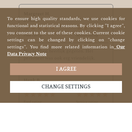
Margreet H.
To ensure high quality standards, we use cookies for
27.06.2022
functional and statistical reasons. By clicking "I agree",
★★★★★
☆☆☆☆☆
★★★★★
☆☆☆☆☆
you consent to the use of these cookies. Current cookie
Food rating
Service rating
settings can be changed by clicking on "change
settings". You find more related information in
Our
Wij hebben heerlijk gegeten. Het
Data Privacy Note
personeel was ook erg vriendelijk.
I AGREE
Henk B.
CHANGE SETTINGS
06.08.2020
★★★★★
☆☆☆☆☆
★★★★★
☆☆☆☆☆
Food rating
Service rating
In een woord Super