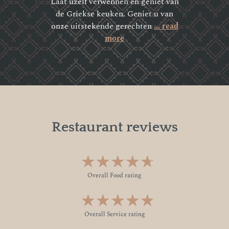
Laat uzelf verwennen en geniet van
de Griekse keuken. Geniet u van
onze uitstekende gerechten
... read
more
Restaurant reviews
★★★★★
☆☆☆☆☆
Overall Food rating
★★★★★
☆☆☆☆☆
Overall Service rating